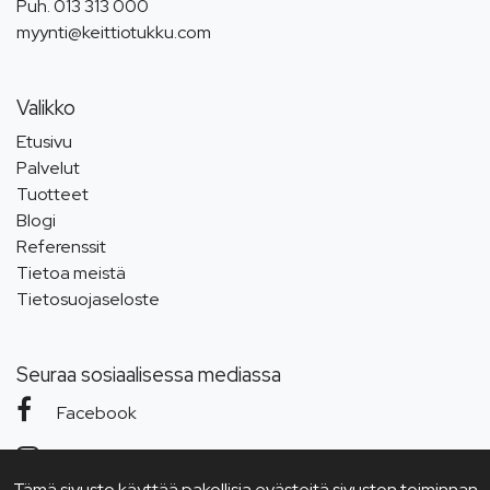
Puh.
013 313 000
myynti@keittiotukku.com
Valikko
Etusivu
Palvelut
Tuotteet
Blogi
Referenssit
Tietoa meistä
Tietosuojaseloste
Seuraa sosiaalisessa mediassa
Facebook
Instagram
Tämä sivusto käyttää pakollisia evästeitä sivuston toiminnan