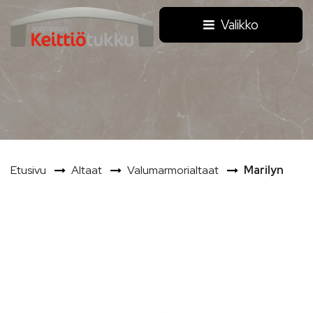
Siirry pääsisältöön
Valikko
Etusivu
Altaat
Valumarmorialtaat
Marilyn