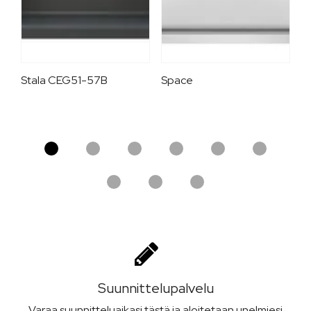
Stala CEG51-57B
Space
Il
Suunnittelu­palvelu
Varaa suunnitteluaikasi tästä ja aloitetaan unelmiesi