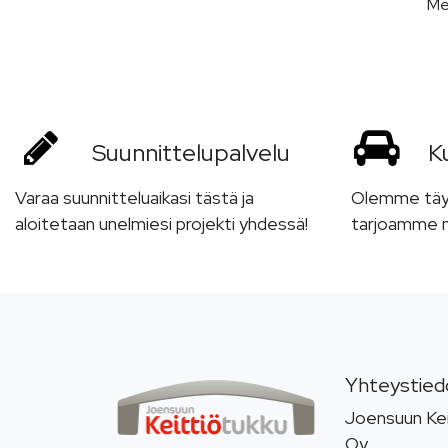
Me
Suunnittelu­palvelu
Ku
Varaa suunnitteluaikasi tästä ja
Olemme täyde
aloitetaan unelmiesi projekti yhdessä!
tarjoamme m
Yhteystied
Joensuun Kei
Oy