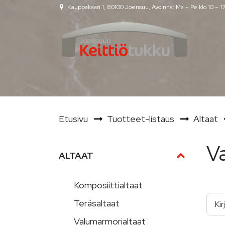
Siirry pääsisältöön
Kauppakaari 1, 80100 Joensuu, Avoinna: Ma – Pe klo 10 – 1
Etusivu
Tuotteet-listaus
Altaat
V
ALTAAT
Komposiittialtaat
Kirj
Teräsaltaat
Valumarmorialtaat