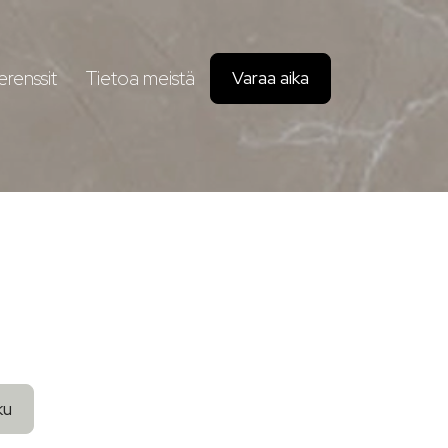
erenssit
Tietoa meistä
Varaa aika
ku