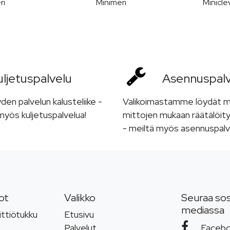
ri
Minimeri
Minicle
ljetus­palvelu
Asennus­pal
n palvelun kalusteliike -
Valikoimastamme löydät 
yös kuljetuspalvelua!
mittojen mukaan räätälöity
- meiltä myös asennuspalv
ot
Valikko
Seuraa sos
mediassa
ttiötukku
Etusivu
Palvelut
Faceb