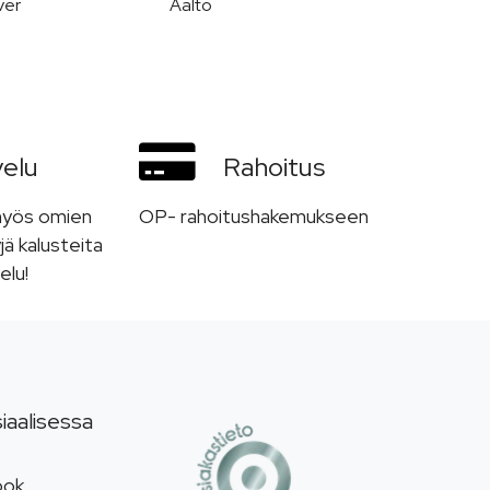
ver
Aalto
velu
Rahoitus
myös omien
OP- rahoitushakemukseen
jä kalusteita
elu!
iaalisessa
ook