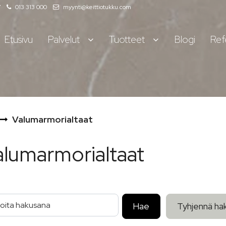
7
013 313 000
myynti@keittiotukku.com
Etusivu
Palvelut
Tuotteet
Blogi
Ref
Valumarmorialtaat
alumarmorialtaat
oita hakusana
Hae
Tyhjennä ha