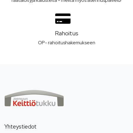
räätälöityjä kalusteita - meiltä myös asennuspalvelu!
Rahoitus
OP- rahoitushakemukseen
Yhteystiedot