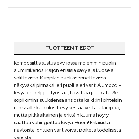
TUOTTEEN TIEDOT
Komposiittisisustuslevy, jossa molemmin puolin
alumiinikerros. Paljon erilaisia sävyjä ja kuoseja
valittavissa. Kumpikin puoli asennettavissa
näkyväksi pinnaksi, eri puolilla eri värit. Alumocci -
levyä on helppo työstää, taivuttaa ja leikata. Se
sopii ominaisuuksiensa ansiosta kaikkiin kohteisiin
niin sisälle kuin ulos. Levy kestää vettä ja lämpöä,
mutta pitkäaikainen ja erittäin kuuma höyry
saattaa vahingoittaa levyä. Huom! Erilaisista
näytöistä johtuen värit voivat poiketa todellisista
väreistä.