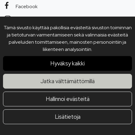
Facebook
Instagram
Tämä sivusto käyttää pakollisia evästeitä sivuston toiminnan
YouTube
ja tietoturvan varmentamiseen sekä valinnaisia evästeitä
palveluiden toimittamiseen, mainosten personointiin ja
liikenteen analysointiin.
Hyväksy kaikki
Jatka välttämättömillä
Hallinnoi evästeitä
Lisätietoja
© 2026 Joensuun Keittiötukku Oy. All rights reserved. Site