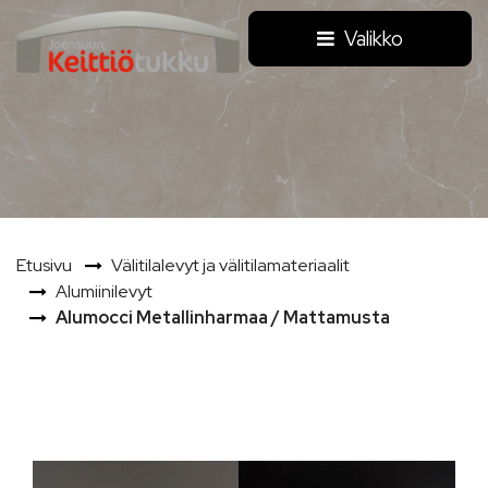
Siirry pääsisältöön
Valikko
Etusivu
Välitilalevyt ja välitilamateriaalit
Alumiinilevyt
Alumocci Metallinharmaa / Mattamusta