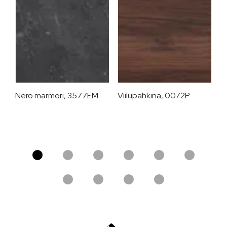
Nero marmori, 3577EM
Viilupähkinä, 0072P
V
8