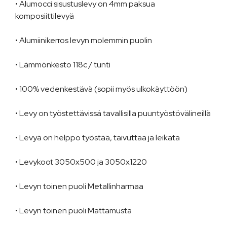
• Alumocci sisustuslevy on 4mm paksua
komposiittilevyä
• Alumiinikerros levyn molemmin puolin
• Lämmönkesto 118c / tunti
• 100% vedenkestävä (sopii myös ulkokäyttöön)
• Levy on työstettävissä tavallisilla puuntyöstövälineillä
• Levyä on helppo työstää, taivuttaa ja leikata
• Levykoot 3050x500 ja 3050x1220
• Levyn toinen puoli Metallinharmaa
• Levyn toinen puoli Mattamusta