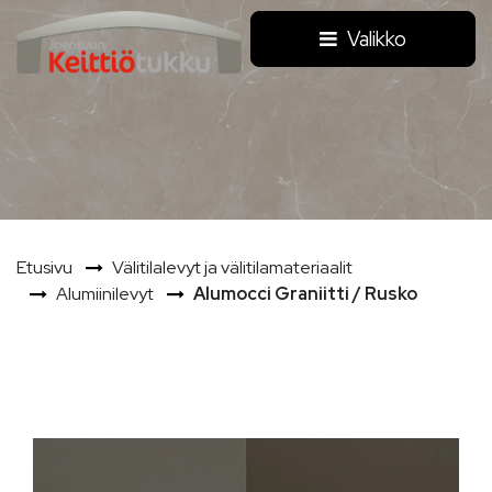
Siirry pääsisältöön
Valikko
Etusivu
Välitilalevyt ja välitilamateriaalit
Alumiinilevyt
Alumocci Graniitti / Rusko