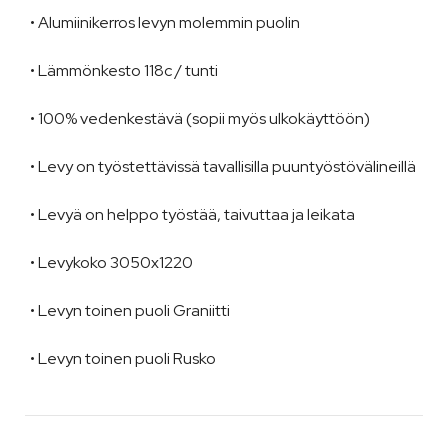
• Alumiinikerros levyn molemmin puolin
• Lämmönkesto 118c / tunti
• 100% vedenkestävä (sopii myös ulkokäyttöön)
• Levy on työstettävissä tavallisilla puuntyöstövälineillä
• Levyä on helppo työstää, taivuttaa ja leikata
• Levykoko 3050x1220
• Levyn toinen puoli Graniitti
• Levyn toinen puoli Rusko