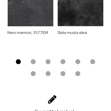
Nero marmori, 3577EM
Slate musta sileä
C