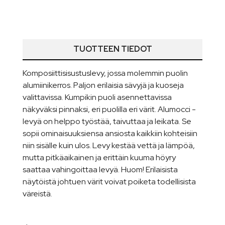
TUOTTEEN TIEDOT
Komposiittisisustuslevy, jossa molemmin puolin
alumiinikerros. Paljon erilaisia sävyjä ja kuoseja
valittavissa. Kumpikin puoli asennettavissa
näkyväksi pinnaksi, eri puolilla eri värit. Alumocci -
levyä on helppo työstää, taivuttaa ja leikata. Se
sopii ominaisuuksiensa ansiosta kaikkiin kohteisiin
niin sisälle kuin ulos. Levy kestää vettä ja lämpöä,
mutta pitkäaikainen ja erittäin kuuma höyry
saattaa vahingoittaa levyä. Huom! Erilaisista
näytöistä johtuen värit voivat poiketa todellisista
väreistä.