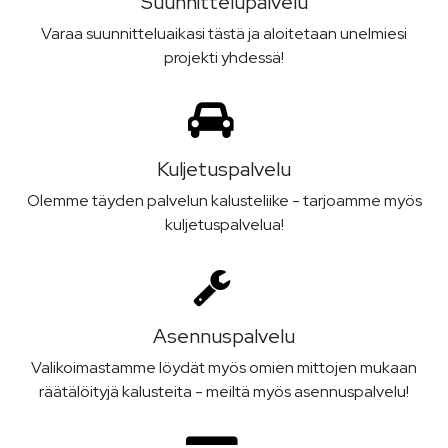
Suunnittelu­palvelu
Varaa suunnitteluaikasi tästä ja aloitetaan unelmiesi
projekti yhdessä!
Kuljetus­palvelu
Olemme täyden palvelun kalusteliike - tarjoamme myös
kuljetuspalvelua!
Asennus­palvelu
Valikoimastamme löydät myös omien mittojen mukaan
räätälöityjä kalusteita - meiltä myös asennuspalvelu!