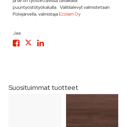
ja se on työstettävissä tavallisilla
puuntyöstötyökaluilla. Välitilalevyt valmistetaan
Polvijärvellä, valmistaja
Ecolam Oy
Jaa
Suosituimmat tuotteet