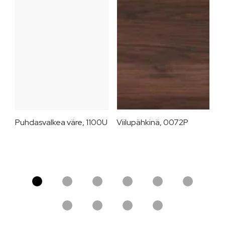
Puhdasvalkea väre, 1100U
Viilupähkinä, 0072P
V
8