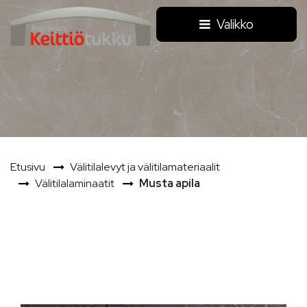
Siirry pääsisältöön
Valikko
Etusivu
Välitilalevyt ja välitilamateriaalit
Välitilalaminaatit
Musta apila