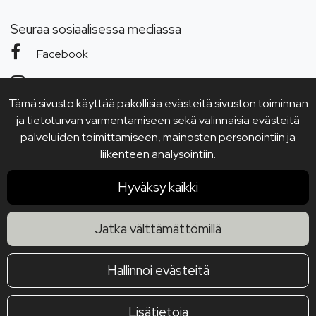
Seuraa sosiaalisessa mediassa
Facebook
Instagram
Tämä sivusto käyttää pakollisia evästeitä sivuston toiminnan
YouTube
ja tietoturvan varmentamiseen sekä valinnaisia evästeitä
palveluiden toimittamiseen, mainosten personointiin ja
liikenteen analysointiin.
Hyväksy kaikki
Jatka välttämättömillä
Hallinnoi evästeitä
Lisätietoja