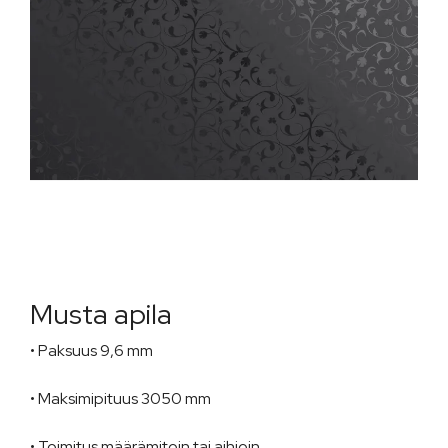
Musta apila
• Paksuus 9,6 mm
• Maksimipituus 3050 mm
• Toimitus määrämitoin tai aihioin