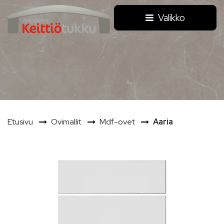
Siirry pääsisältöön
Valikko
Etusivu
Ovimallit
Mdf-ovet
Aaria