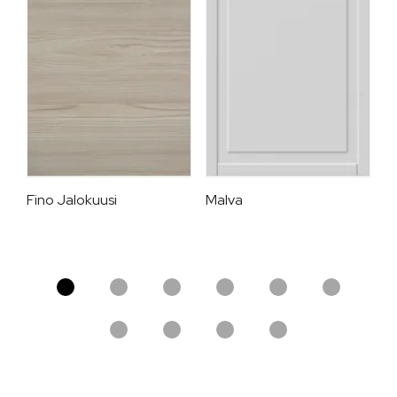
Fino Jalokuusi
Malva
Ka