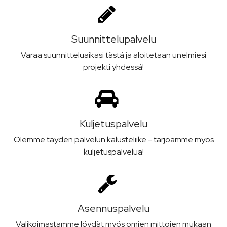
Suunnittelu­palvelu
Varaa suunnitteluaikasi tästä ja aloitetaan unelmiesi
projekti yhdessä!
Kuljetus­palvelu
Olemme täyden palvelun kalusteliike - tarjoamme myös
kuljetuspalvelua!
Asennus­palvelu
Valikoimastamme löydät myös omien mittojen mukaan