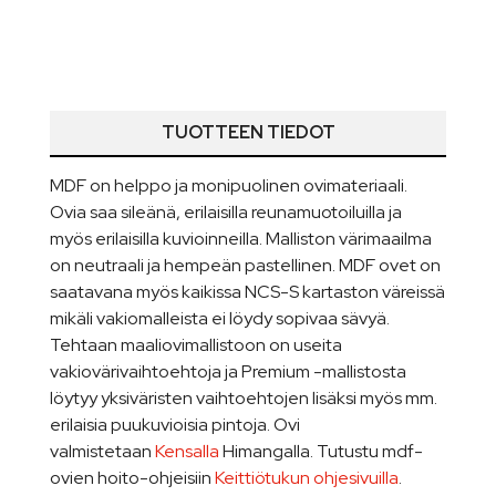
TUOTTEEN TIEDOT
MDF on helppo ja monipuolinen ovimateriaali.
Ovia saa sileänä, erilaisilla reunamuotoiluilla ja
myös erilaisilla kuvioinneilla. Malliston värimaailma
on neutraali ja hempeän pastellinen. MDF ovet on
saatavana myös kaikissa NCS-S kartaston väreissä
mikäli vakiomalleista ei löydy sopivaa sävyä.
Tehtaan maaliovimallistoon on useita
vakiovärivaihtoehtoja ja Premium -mallistosta
löytyy yksiväristen vaihtoehtojen lisäksi myös mm.
erilaisia puukuvioisia pintoja. Ovi
valmistetaan
Kensalla
Himangalla. Tutustu mdf-
ovien hoito-ohjeisiin
Keittiötukun ohjesivuilla
.