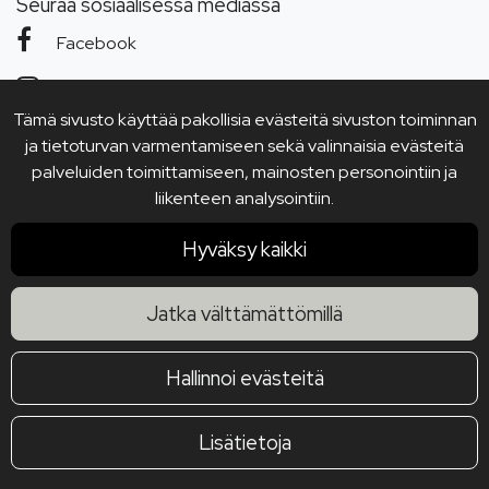
Seuraa sosiaalisessa mediassa
Facebook
Instagram
Tämä sivusto käyttää pakollisia evästeitä sivuston toiminnan
YouTube
ja tietoturvan varmentamiseen sekä valinnaisia evästeitä
palveluiden toimittamiseen, mainosten personointiin ja
liikenteen analysointiin.
Hyväksy kaikki
Jatka välttämättömillä
Hallinnoi evästeitä
Lisätietoja