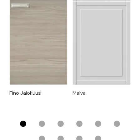
Fino Jalokuusi
Malva
Ka