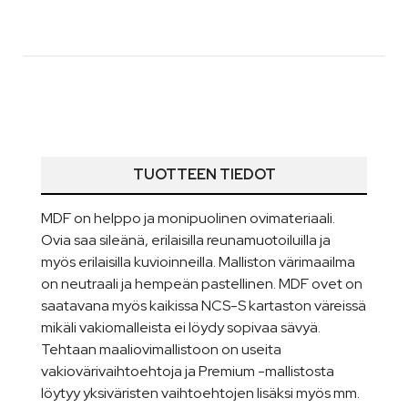
TUOTTEEN TIEDOT
MDF on helppo ja monipuolinen ovimateriaali.
Ovia saa sileänä, erilaisilla reunamuotoiluilla ja
myös erilaisilla kuvioinneilla. Malliston värimaailma
on neutraali ja hempeän pastellinen. MDF ovet on
saatavana myös kaikissa NCS-S kartaston väreissä
mikäli vakiomalleista ei löydy sopivaa sävyä.
Tehtaan maaliovimallistoon on useita
vakiovärivaihtoehtoja ja Premium -mallistosta
löytyy yksiväristen vaihtoehtojen lisäksi myös mm.