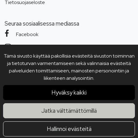
Tietosuojaseloste
Seuraa sosiaalisessa mediassa
Facebook
Instagram
Tämä sivusto käyttää pakollisia evästeitä sivuston toiminnan
YouTube
ja tietoturvan varmentamiseen sekä valinnaisia evästeitä
palveluiden toimittamiseen, mainosten personointiin ja
liikenteen analysointiin.
Hyväksy kaikki
Jatka välttämättömillä
Hallinnoi evästeitä