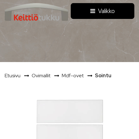
Siirry pääsisältöön
Valikko
Etusivu
Ovimallit
Mdf-ovet
Sointu