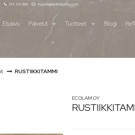
7
013 313 000
myynti@keittiotukku.com
Etusivu
Palvelut
Tuotteet
Blogi
Ref
ot
RUSTIIKKITAMMI
ECOLAM OY
RUSTIIKKITAM