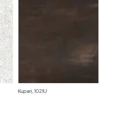
Kupari, 1021U
Ridge black