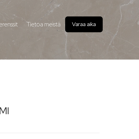
erenssit
Tietoa meistä
Varaa aika
MI