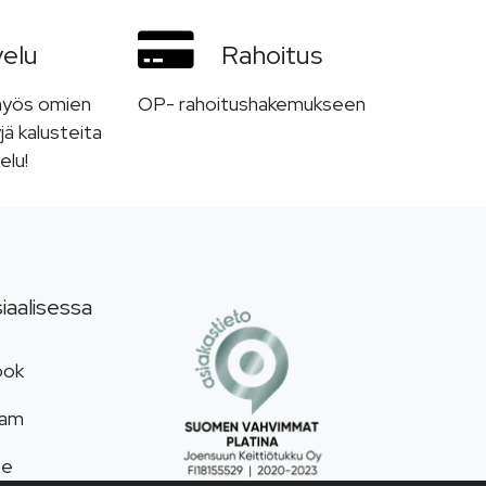
velu
Rahoitus
myös omien
OP- rahoitushakemukseen
jä kalusteita
elu!
iaalisessa
ook
ram
be