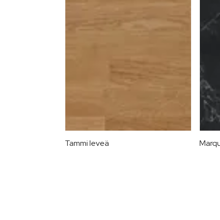
Tammi leveä
Marqu