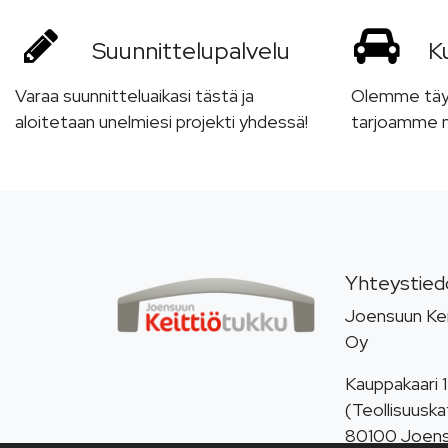
Suunnittelu­palvelu
Ku
Varaa suunnitteluaikasi tästä ja
Olemme täyde
aloitetaan unelmiesi projekti yhdessä!
tarjoamme m
Yhteystied
Joensuun Kei
Oy
Kauppakaari 1
(Teollisuuska
80100 Joen