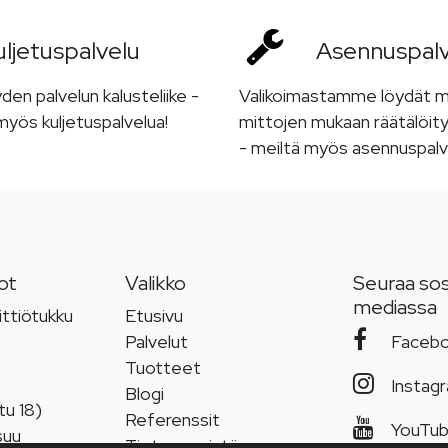
ljetus­palvelu
Asennus­pal
n palvelun kalusteliike -
Valikoimastamme löydät 
yös kuljetuspalvelua!
mittojen mukaan räätälöity
- meiltä myös asennuspalv
ot
Valikko
Seuraa sos
mediassa
ttiötukku
Etusivu
Palvelut
Faceb
Tuotteet
Instag
Blogi
tu 18)
Referenssit
YouTu
suu
Tietoa meistä