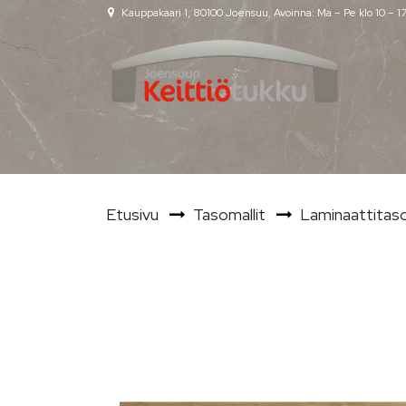
Siirry pääsisältöön
Kauppakaari 1, 80100 Joensuu, Avoinna: Ma – Pe klo 10 – 1
Etusivu
Tasomallit
Laminaattitas