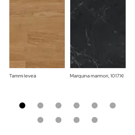
Tammi leveä
Marquina marmori, 1017XI
T