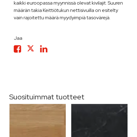
kaikki euroopassa myynnissä olevat kivilajit. Suuren
määrän takia Keittiötukun nettisivuilla on esitelty
vain rajoitettu määrä myydyimpiä tasovärejä.
Jaa
Suosituimmat tuotteet