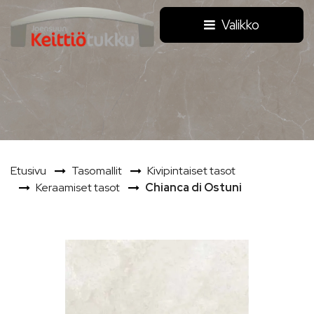
Siirry pääsisältöön
Valikko
Etusivu
Tasomallit
Kivipintaiset tasot
Keraamiset tasot
Chianca di Ostuni