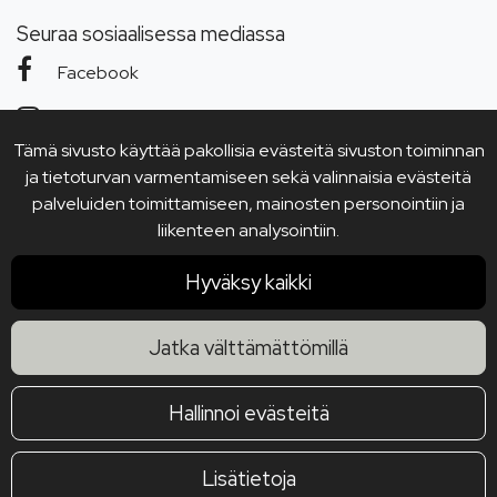
Seuraa sosiaalisessa mediassa
Facebook
Instagram
Tämä sivusto käyttää pakollisia evästeitä sivuston toiminnan
YouTube
ja tietoturvan varmentamiseen sekä valinnaisia evästeitä
palveluiden toimittamiseen, mainosten personointiin ja
liikenteen analysointiin.
Hyväksy kaikki
Jatka välttämättömillä
Hallinnoi evästeitä
Lisätietoja