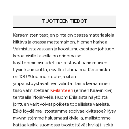
TUOTTEEN TIEDOT
Keraamisten tasojen pinta on osassa materiaaleja
kiiltävä ja osassa mattamainen, hieman karhea.
Valmistustavastaan ja koostumuksestaan johtuen
keraamisilla tasoilla on erinomaiset
käyttöominaisuudet; ne kestävät äärimmäisen
hyvin kuumuutta, eivätkä tahraannu. Keramiikka
on 100 % luonnontuote ja siten
ympäristöystävällinen valinta. Tämä keraaminen
taso valmistetaan
Kivilähteen
(ennen Kaavin kivi)
tehtaalla Ylöjärvellä. Huom! Erilaisista näytöistä
johtuen värit voivat poiketa todellisista väreistä.
Etkö löydä mallistostamme sopivaa kivitasoa? Kysy
myynnistämme haluamaasi kivilajia, mallistomme
kattaa kaikki suomessa työstettävät kivilajit, sekä