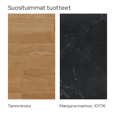
Suosituimmat tuotteet
Tammi leveä
Marquina marmori, 1017XI
T