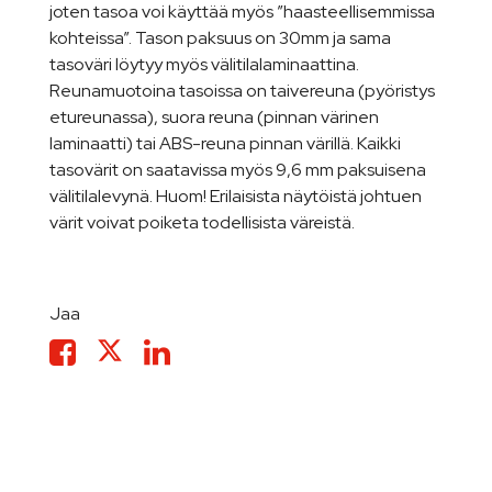
joten tasoa voi käyttää myös ”haasteellisemmissa
kohteissa”. Tason paksuus on 30mm ja sama
tasoväri löytyy myös välitilalaminaattina.
Reunamuotoina tasoissa on taivereuna (pyöristys
etureunassa), suora reuna (pinnan värinen
laminaatti) tai ABS-reuna pinnan värillä. Kaikki
tasovärit on saatavissa myös 9,6 mm paksuisena
välitilalevynä. Huom! Erilaisista näytöistä johtuen
värit voivat poiketa todellisista väreistä.
Jaa