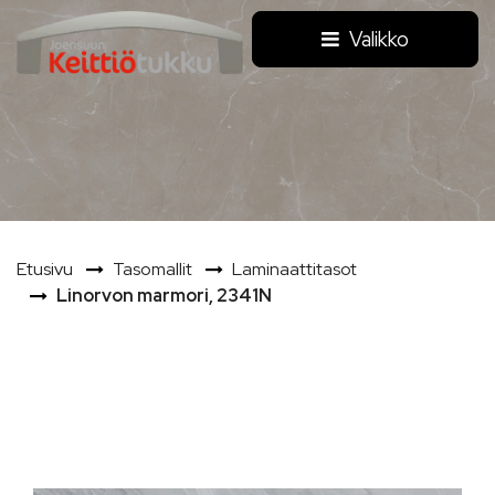
Siirry pääsisältöön
Valikko
Etusivu
Tasomallit
Laminaattitasot
Linorvon marmori, 2341N