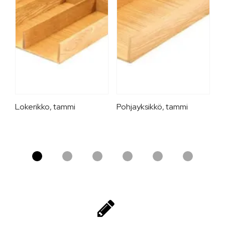
Lokerikko, tammi
Pohjayksikkö, tammi
M
t