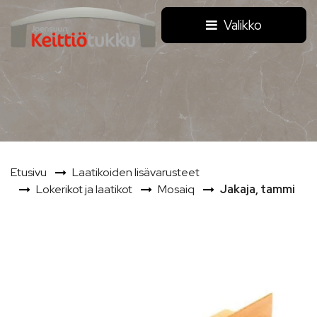
Siirry pääsisältöön
Valikko
Etusivu
Laatikoiden lisävarusteet
Lokerikot ja laatikot
Mosaiq
Jakaja, tammi