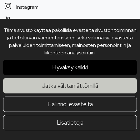
Instagram
YouTube
Tämä sivusto käyttää pakollisia evästeitä sivuston toiminnan
ja tietoturvan varmentamiseen sekä valinnaisia evästeitä
palveluiden toimittamiseen, mainosten personointiin ja
liikenteen analysointiin.
Hyväksy kaikki
Jatka välttämättömillä
Hallinnoi evästeitä
Lisätietoja
© 2026 Joensuun Keittiötukku Oy. All rights reserved. Site
by
atFlow Oy