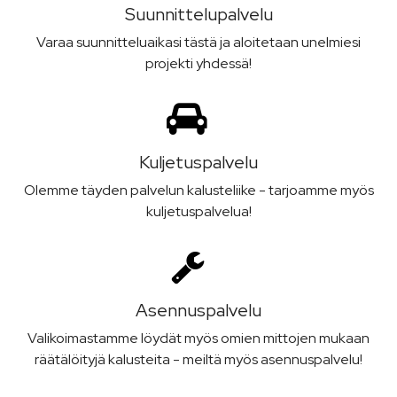
Suunnittelu­palvelu
Varaa suunnitteluaikasi tästä ja aloitetaan unelmiesi
projekti yhdessä!
Kuljetus­palvelu
Olemme täyden palvelun kalusteliike - tarjoamme myös
kuljetuspalvelua!
Asennus­palvelu
Valikoimastamme löydät myös omien mittojen mukaan
räätälöityjä kalusteita - meiltä myös asennuspalvelu!