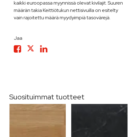
kaikki euroopassa myynnissä olevat kivilajit. Suuren
määrän takia Keittiötukun nettisivuilla on esitelty
vain rajoitettu määrä myydyimpiä tasovärejä.
Jaa
Suosituimmat tuotteet