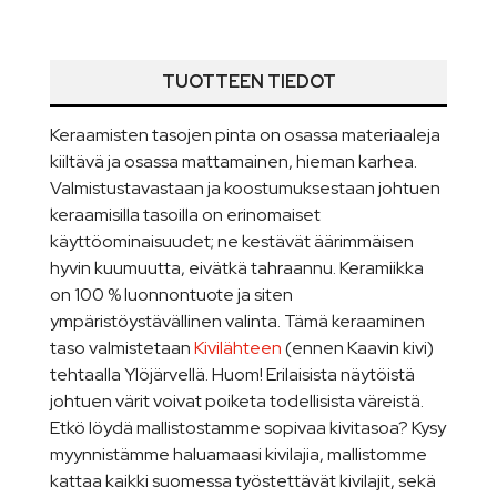
TUOTTEEN TIEDOT
Keraamisten tasojen pinta on osassa materiaaleja
kiiltävä ja osassa mattamainen, hieman karhea.
Valmistustavastaan ja koostumuksestaan johtuen
keraamisilla tasoilla on erinomaiset
käyttöominaisuudet; ne kestävät äärimmäisen
hyvin kuumuutta, eivätkä tahraannu. Keramiikka
on 100 % luonnontuote ja siten
ympäristöystävällinen valinta. Tämä keraaminen
taso valmistetaan
Kivilähteen
(ennen Kaavin kivi)
tehtaalla Ylöjärvellä. Huom! Erilaisista näytöistä
johtuen värit voivat poiketa todellisista väreistä.
Etkö löydä mallistostamme sopivaa kivitasoa? Kysy
myynnistämme haluamaasi kivilajia, mallistomme
kattaa kaikki suomessa työstettävät kivilajit, sekä