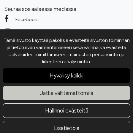
Seuraa sosiaalisessa mediassa
Facebook
Instagram
Tämä sivusto käyttää pakollisia evästeitä sivuston toiminnan
YouTube
ja tietoturvan varmentamiseen sekä valinnaisia evästeitä
palveluiden toimittamiseen, mainosten personointiin ja
liikenteen analysointiin.
Hyväksy kaikki
Jatka välttämättömillä
Hallinnoi evästeitä
Lisätietoja