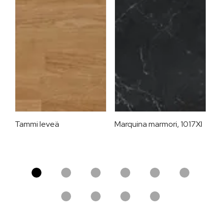
Tammi leveä
Marquina marmori, 1017XI
A