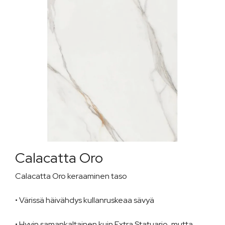
Calacatta Oro
Calacatta Oro keraaminen taso
• Värissä häivähdys kullanruskeaa sävyä
• Hyvin samankaltainen kuin Extra Statuario, mutta