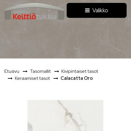
Siirry pääsisältöön
Valikko
Etusivu
Tasomallit
Kivipintaiset tasot
Keraamiset tasot
Calacatta Oro