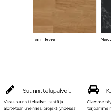
Tammi leveä
Marqu
Suunnittelu­palvelu
Ku
Varaa suunnitteluaikasi tästä ja
Olemme täyde
aloitetaan unelmiesi projekti yhdessä!
tarjoamme m