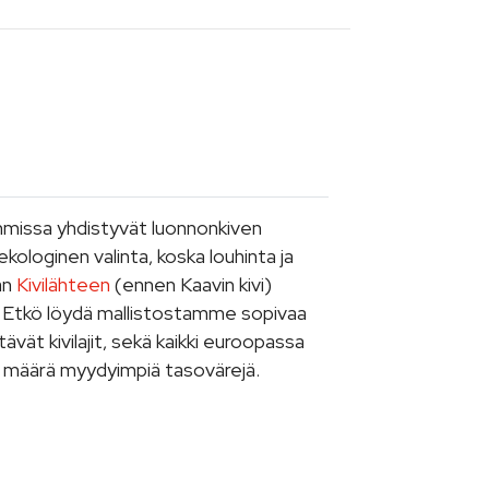
lemmissa yhdistyvät luonnonkiven
ologinen valinta, koska louhinta ja
an
Kivilähteen
(ennen Kaavin kivi)
stä. Etkö löydä mallistostamme sopivaa
ät kivilajit, sekä kaikki euroopassa
ttu määrä myydyimpiä tasovärejä.