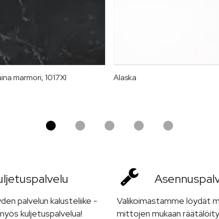
ina marmori, 1017XI
Alaska
ljetus­palvelu
Asennus­pal
n palvelun kalusteliike -
Valikoimastamme löydät 
yös kuljetuspalvelua!
mittojen mukaan räätälöity