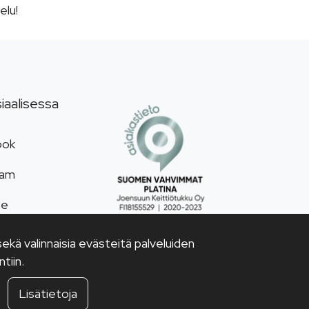
elu!
iaalisessa
ook
ram
be
kä valinnaisia evästeitä palveluiden
tiin.
Lisätietoja