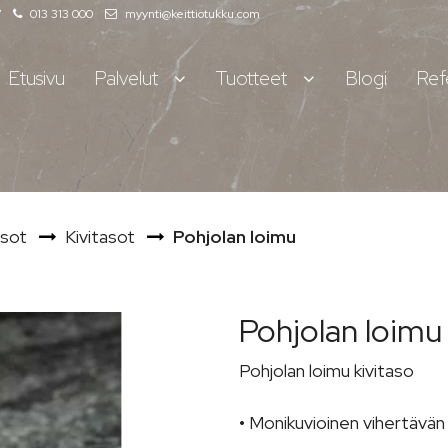
7
013 313 000
myynti@keittiotukku.com
Etusivu
Palvelut
Tuotteet
Blogi
Ref
asot
Kivitasot
Pohjolan loimu
Pohjolan loimu
Pohjolan loimu kivitaso
• Monikuvioinen vihertävän 