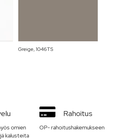
Greige, 1046TS
Musta graniitti
velu
Rahoitus
myös omien
OP- rahoitushakemukseen
jä kalusteita