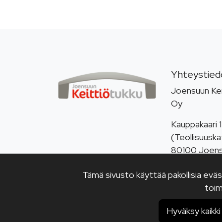
Yhteystied
Joensuun Kei
Oy
Kauppakaari 1
(Teollisuuska
80100 Joen
Puh.
013 313
Tämä sivusto käyttää pakollisia evä
myynti@keitt
toim
Hyväksy kaikki