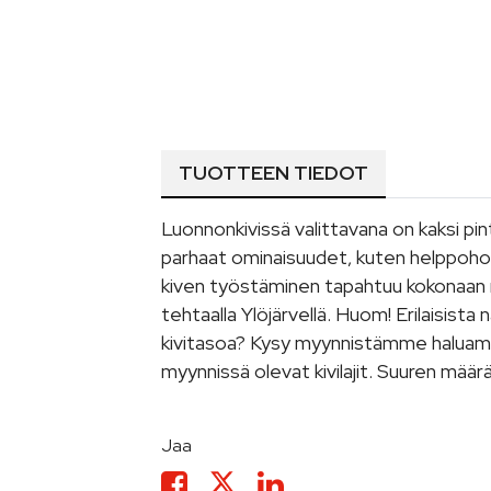
TUOTTEEN TIEDOT
Luonnonkivissä valittavana on kaksi pi
parhaat ominaisuudet, kuten helppohoit
kiven työstäminen tapahtuu kokonaan m
tehtaalla Ylöjärvellä. Huom! Erilaisist
kivitasoa? Kysy myynnistämme haluamaas
myynnissä olevat kivilajit. Suuren määr
Jaa