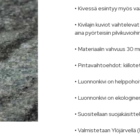
• Kivessä esiintyy myös vaal
• Kivilajin kuviot vaihtelev
aina pyörteisiin pilvikuvioihi
• Materiaalin vahvuus 30 
• Pintavaihtoehdot: kiillot
• Luonnonkivi on helppohoi
• Luonnonkivi on ekologinen
• Suositellaan suojakäsitte
• Valmistetaan Ylöjärvellä