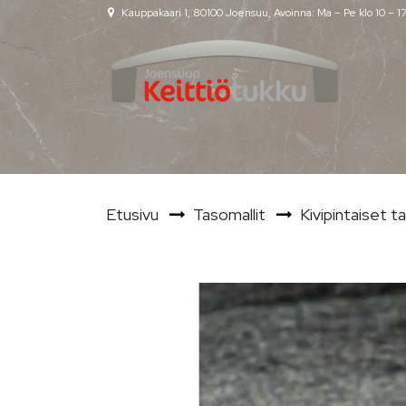
Siirry pääsisältöön
Kauppakaari 1, 80100 Joensuu, Avoinna: Ma – Pe klo 10 – 1
Etusivu
Tasomallit
Kivipintaiset t