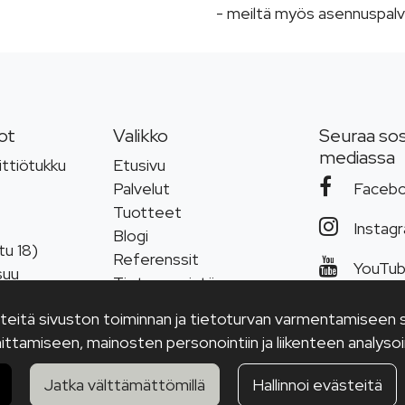
- meiltä myös asennuspalv
ot
Valikko
Seuraa sos
mediassa
ttiötukku
Etusivu
Palvelut
Faceb
Tuotteet
Instag
Blogi
tu 18)
Referenssit
YouTu
suu
Tietoa meistä
 000
Tietosuojaseloste
steitä sivuston toiminnan ja tietoturvan varmentamiseen se
iotukku.com
ittamiseen, mainosten personointiin ja liikenteen analysoin
Jatka välttämättömillä
Hallinnoi evästeitä