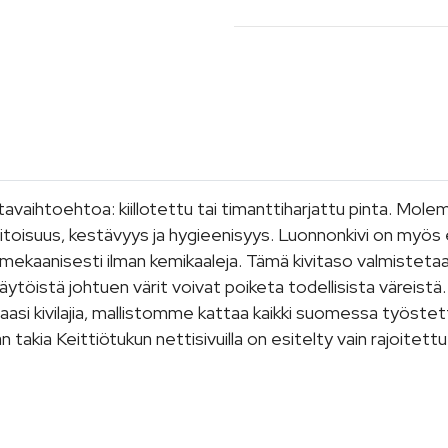
ntavaihtoehtoa: kiillotettu tai timanttiharjattu pinta. Mo
oisuus, kestävyys ja hygieenisyys. Luonnonkivi on myös ek
ekaanisesti ilman kemikaaleja. Tämä kivitaso valmisteta
a näytöistä johtuen värit voivat poiketa todellisista värei
i kivilajia, mallistomme kattaa kaikki suomessa työstettäv
än takia Keittiötukun nettisivuilla on esitelty vain rajoite