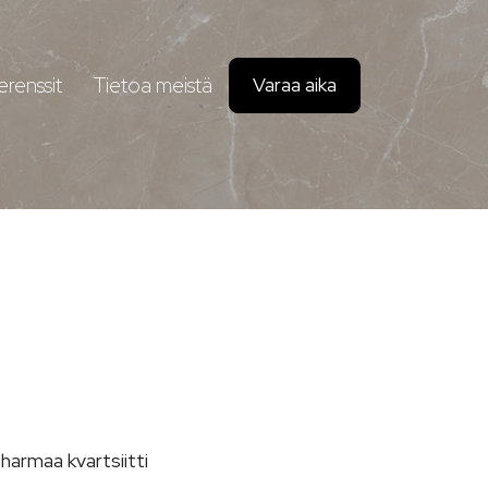
erenssit
Tietoa meistä
Varaa aika
harmaa kvartsiitti