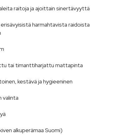
eita raitoja ja ajoittain sinertävyyttä
at erisävyisistä harmahtavista raidoista
n
mm
ettu tai timanttiharjattu mattapinta
toinen, kestävä ja hygieeninen
 valinta
lyä
 (kiven alkuperämaa Suomi)