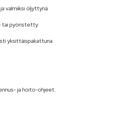
a valmiiksi öljyttynä
 tai pyöristetty
ti yksittäispakattuna
ennus- ja hoito-ohjeet.