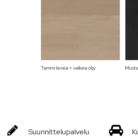
Tammi leveä + valkea öljy
Musta
Suunnittelu­palvelu
Ku