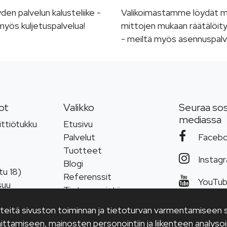
n palvelun kalusteliike -
Valikoimastamme löydät 
yös kuljetuspalvelua!
mittojen mukaan räätälöity
- meiltä myös asennuspalv
ot
Valikko
Seuraa sos
mediassa
ttiötukku
Etusivu
Palvelut
Faceb
Tuotteet
Instag
Blogi
tu 18)
Referenssit
YouTu
suu
Tietoa meistä
 000
Tietosuojaseloste
steitä sivuston toiminnan ja tietoturvan varmentamiseen se
iotukku.com
ittamiseen, mainosten personointiin ja liikenteen analysoin