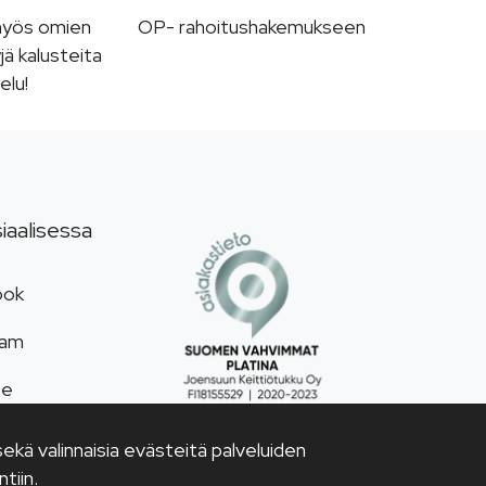
myös omien
OP- rahoitushakemukseen
jä kalusteita
elu!
iaalisessa
ook
ram
be
kä valinnaisia evästeitä palveluiden
tiin.