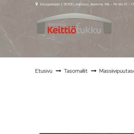
Siirry pääsisältöön
Kauppakaari 1, 80100 Joensuu, Avoinna: Ma – Pe klo 10 – 1
Etusivu
Tasomallit
Massiivipuutas