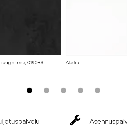
 roughstone, 0190RS
Alaska
ljetus­palvelu
Asennus­pal