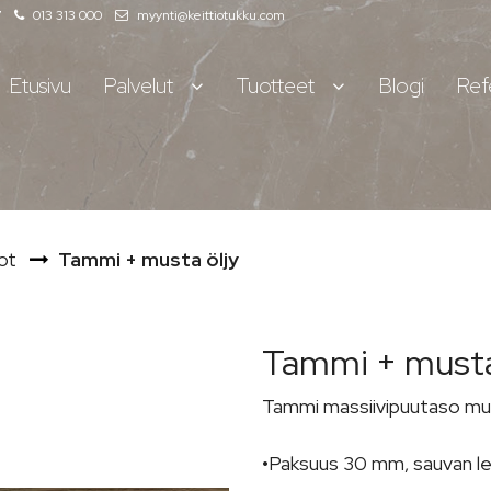
7
013 313 000
myynti@keittiotukku.com
Etusivu
Palvelut
Tuotteet
Blogi
Ref
ot
Tammi + musta öljy
Tammi + musta
Tammi massiivipuutaso must
•Paksuus 30 mm, sauvan le