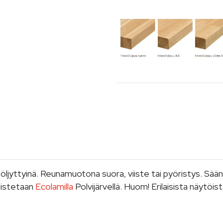
a öljyttyinä. Reunamuotona suora, viiste tai pyöristys. Sään
mistetaan
Ecolamilla
Polvijärvellä. Huom! Erilaisista näytöis