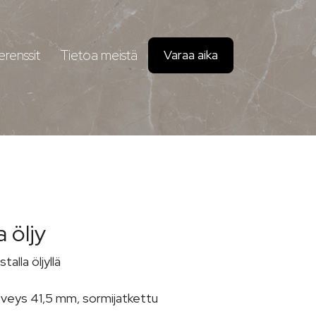
erenssit
Tietoa meistä
Varaa aika
 öljy
alla öljyllä
veys 41,5 mm, sormijatkettu