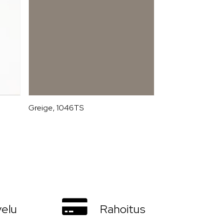
Greige, 1046TS
Musta graniitti
velu
Rahoitus