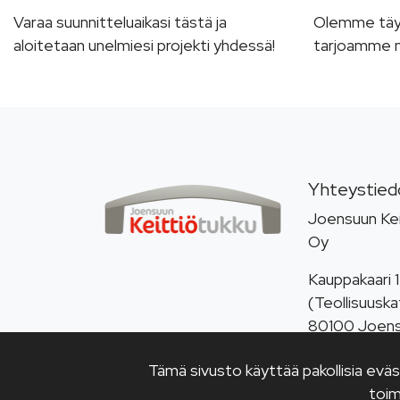
Varaa suunnitteluaikasi tästä ja
Olemme täyde
aloitetaan unelmiesi projekti yhdessä!
tarjoamme m
Yhteystied
Joensuun Kei
Oy
Kauppakaari 1
(Teollisuuska
80100 Joen
Puh.
013 313
Tämä sivusto käyttää pakollisia evä
myynti@keitt
toim