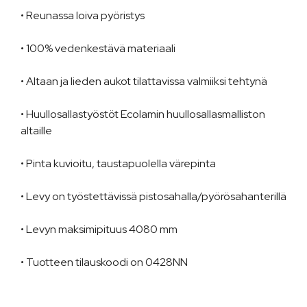
• Reunassa loiva pyöristys
• 100% vedenkestävä materiaali
• Altaan ja lieden aukot tilattavissa valmiiksi tehtynä
• Huullosallastyöstöt Ecolamin huullosallasmalliston
altaille
• Pinta kuvioitu, taustapuolella värepinta
• Levy on työstettävissä pistosahalla/pyörösahanterillä
• Levyn maksimipituus 4080 mm
• Tuotteen tilauskoodi on 0428NN