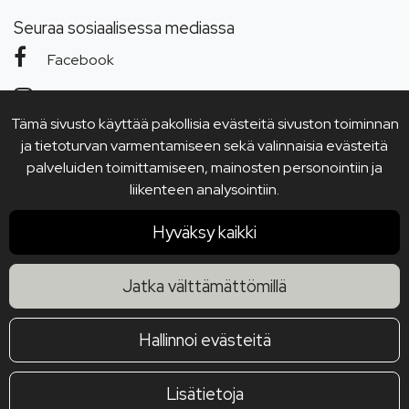
Seuraa sosiaalisessa mediassa
Facebook
Instagram
Tämä sivusto käyttää pakollisia evästeitä sivuston toiminnan
YouTube
ja tietoturvan varmentamiseen sekä valinnaisia evästeitä
palveluiden toimittamiseen, mainosten personointiin ja
liikenteen analysointiin.
Hyväksy kaikki
Jatka välttämättömillä
Hallinnoi evästeitä
Lisätietoja