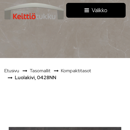
Siirry pääsisältöön
Valikko
Etusivu
Tasomallit
Kompaktitasot
Luolakivi, 0428NN